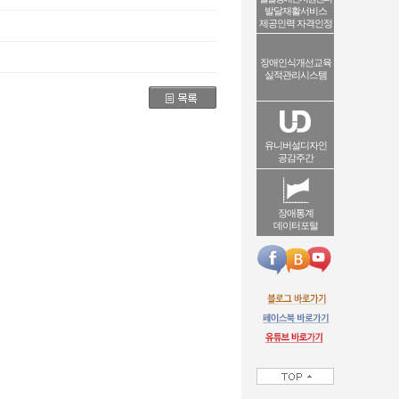
발달재활서비스
제공인력 자격인정
장애인식개선교육
실적관리시스템
유니버설디자인
공감주간
장애통계
데이터포털