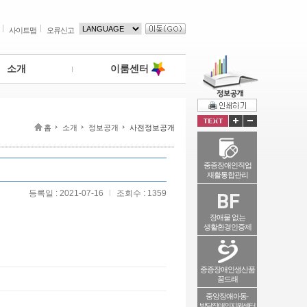
사이트맵
오류신고
소개
이룸센터
홈
소개
정보공개
사전정보공개
중증장애인직업
재활통합관리
등록일 : 2021-07-16
l
조회수 : 1359
장애물 없는
생활환경인증제
중증장애인생산품
꿈드래
중앙장애아동·
발달장애인지원센터