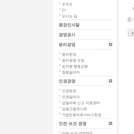
조직도
CI
오시는 길
원장인사말
경영공시
윤리경영
윤리헌장
윤리경영 규정
임직원 행동강령
청렴알리미
인권경영
인권헌장
인권알리미
갑질피해 신고·지원센터
갑질근절게시판
기업민원보호서비스헌장
안전·보건 경영
안전·보건 경영방침