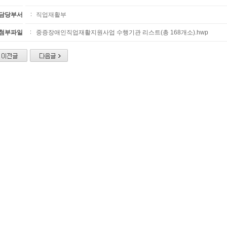
담당부서
직업재활부
첨부파일
중증장애인직업재활지원사업 수행기관 리스트(총 168개소).hwp