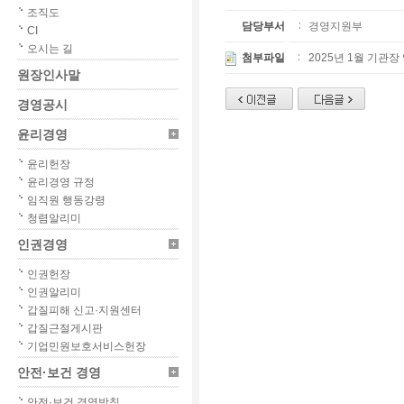
조직도
담당부서
경영지원부
CI
오시는 길
첨부파일
2025년 1월 기관장
원장인사말
경영공시
윤리경영
윤리헌장
윤리경영 규정
임직원 행동강령
청렴알리미
인권경영
인권헌장
인권알리미
갑질피해 신고·지원센터
갑질근절게시판
기업민원보호서비스헌장
안전·보건 경영
안전·보건 경영방침