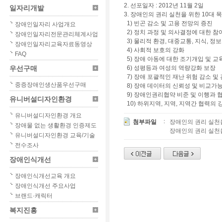
2. 선포일자 : 2012년 11월 2일
일자리개발
3. 장애인의 권리 실천을 위한 10대 
1) 빈곤 감소 및 고용 전망의 증진
장애인일자리 사업개요
2) 정치 과정 및 의사결정에 대한 참
장애인일자리전문관리체계사업
3) 물리적 환경, 대중교통, 지식, 
장애인일자리교육자료동영상
4) 사회적 보호의 강화
FAQ
5) 장애 아동에 대한 조기개입 및 교
우선구매
6) 성평등과 여성의 역량강화 보장
7) 장애 포괄적인 재난 위험 감소 및
중증장애인생산품우선구매
8) 장애 데이터의 신뢰성 및 비교가
9) 장애인권리협약 비준 및 이행과 
유니버설디자인환경
10) 하위지역, 지역, 지역간 협력의 
유니버설디자인환경 개요
첨부파일
장애인의 권리 실천을
장애물 없는 생활환경 인증제도
장애인의 권리 실천을
유니버설디자인환경 교육/기술
전수조사
장애인식개선
장애인식개선교육 개요
장애인식개선 주요사업
브랜드·캐릭터
복지진흥