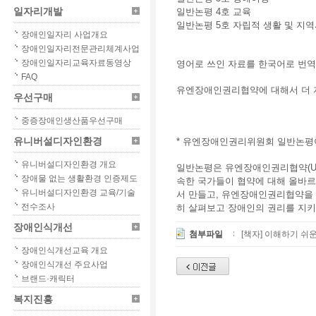
일자리개발
일반논평 4호 교육
일반논평 5호 자립적 생활 및 지
장애인일자리 사업개요
장애인일자리전문관리체계사업
장애인일자리교육자료동영상
영어로 쓰인 자료를 한국어로 번역
FAQ
유엔장애인권리협약에 대해서 더 
우선구매
중증장애인생산품우선구매
유니버설디자인환경
* 유엔장애인권리위원회 일반논평
유니버설디자인환경 개요
일반논평은 유엔장애인권리협약(UN
장애물 없는 생활환경 인증제도
속한 국가들이 협약에 대해 올바르
유니버설디자인환경 교육/기술
서 만들고, 유엔장애인권리협약을
전수조사
히 살펴보고 장애인의 권리를 지키기
장애인식개선
첨부파일
[책자] 이해하기 쉬
장애인식개선교육 개요
장애인식개선 주요사업
브랜드·캐릭터
복지진흥