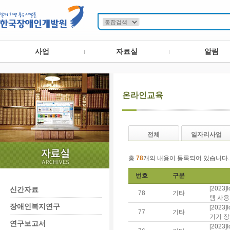
사업
자료실
알림
온라인교육
전체
일자리사업
총
78
개의 내용이 등록되어 있습니다.
번호
구분
[202
신간자료
78
기타
템 사용
장애인복지연구
[202
77
기타
기기 장
연구보고서
[202