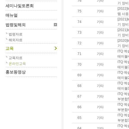
76
기타
기 장비
세미나및토론회
[202
75
기타
템 사용
매뉴얼
[202
74
기타
법령및해외
기 장비
[202
73
기타
법령자료
기 장비
해외자료
[202
72
기타
기 장비
교육
ITQ 엑
71
기타
테이블4
교육자료
ITQ 엑
온라인교육
70
기타
테이블3
홍보동영상
ITQ 엑
69
기타
테이블2
ITQ 엑
68
기타
테이블1
ITQ 엑
67
기타
부분합5
ITQ 엑
66
기타
부분합4
ITQ 엑
65
기타
부분합3
ITQ 엑
64
기타