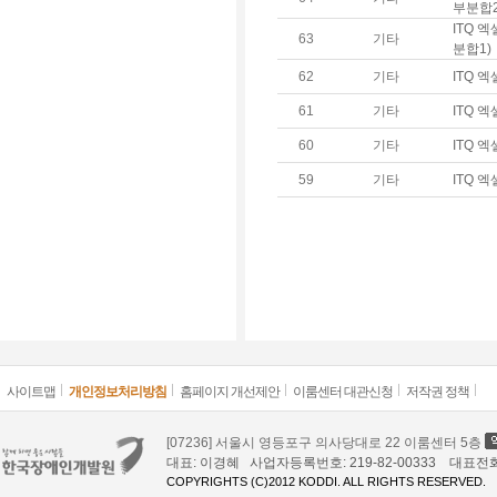
부분합2
ITQ 
63
기타
분합1)
62
기타
ITQ 
61
기타
ITQ 엑
60
기타
ITQ 엑
59
기타
ITQ 엑
사이트맵
개인정보처리방침
홈페이지 개선제안
이룸센터 대관신청
저작권 정책
[07236] 서울시 영등포구 의사당대로 22 이룸센터 5층
대표: 이경혜 사업자등록번호: 219-82-00333 대표전화: 02
COPYRIGHTS (C)2012 KODDI. ALL RIGHTS RESERVED.