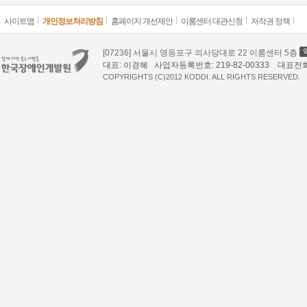
사이트맵
개인정보처리방침
홈페이지 개선제안
이룸센터 대관신청
저작권 정책
2026-07-16
[07236] 서울시 영등포구 의사당대로 22 이룸센터 5층
대전 첫 ‘CU편의점 함께가게’ 문 열어…중
대표: 이경혜 사업자등록번호: 219-82-00333 대표전화: 02
COPYRIGHTS (C)2012 KODDI. ALL RIGHTS RESERVED.
증장애인 일자리 확대
2026-07-14
대구 장애아동 4천 명 넘어…지역 맞춤형
지원 거점 마련