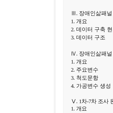
Ⅲ
.
장애인삶패널 
1.
개요
2.
데이터 구축 
3.
데이터 구조
Ⅳ
.
장애인삶패널
1.
개요
2.
주요변수
3.
척도문항
4.
가공변수 생성
Ⅴ.
1차-7
차 조사 
1.
개요