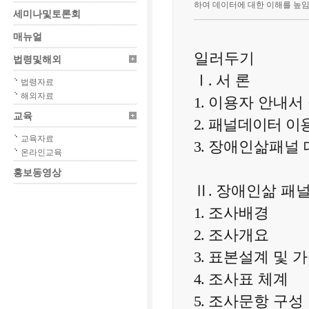
하여 데이터에 대한 이해를 높
세미나및토론회
매뉴얼
일러두기
법령및해외
Ⅰ
.
서 론
법령자료
해외자료
1.
이용자 안내서 
교육
2. 패널데이터 이
교육자료
3.
장애인삶패널 
온라인교육
홍보동영상
Ⅱ
.
장애인삶 패
1.
조사배경
2.
조사개요
3.
표본설계 및 
4.
조사표 체계
5.
조사문항 구성