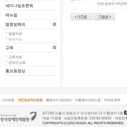
아태 장애인 10년(2
세미나및토론회
매뉴얼
법령및해외
법령자료
해외자료
교육
교육자료
온라인교육
홍보동영상
사이트맵
개인정보처리방침
홈페이지 개선제안
이룸센터 대관신청
저작권 정책
[07236] 서울시 영등포구 의사당대로 22 이룸센터 5층
대표: 이경혜 사업자등록번호: 219-82-00333 대표전화: 02
COPYRIGHTS (C)2012 KODDI. ALL RIGHTS RESERVED.