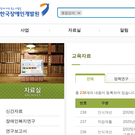
사업
자료실
알림
교육자료
전체
정책연구
총
238
개의 내용이 등록되어 있습니다
번호
구분
신간자료
238
인식개선
[2026
장애인복지연구
237
직업재활
2025
[202
연구보고서
236
인식개선
교육자