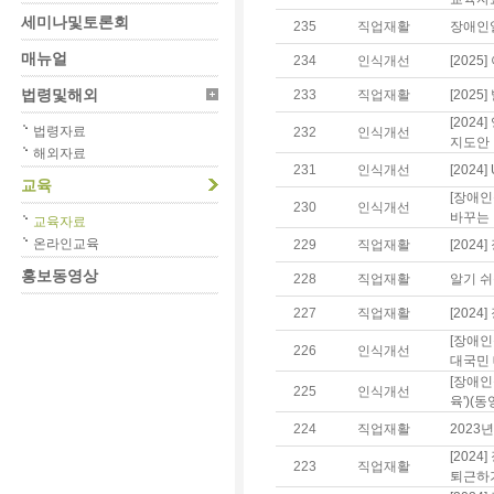
세미나및토론회
235
직업재활
장애인
매뉴얼
234
인식개선
[202
법령및해외
233
직업재활
[202
[202
법령자료
232
인식개선
지도안 
해외자료
231
인식개선
[202
교육
[장애인
230
인식개선
바꾸는 
교육자료
온라인교육
229
직업재활
[202
홍보동영상
228
직업재활
알기 쉬
227
직업재활
[202
[장애인
226
인식개선
대국민 
[장애인
225
인식개선
육')(
224
직업재활
2023
[202
223
직업재활
퇴근하