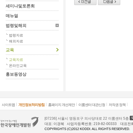
세미나및토론회
매뉴얼
법령및해외
법령자료
해외자료
교육
교육자료
온라인교육
홍보동영상
사이트맵
개인정보처리방침
홈페이지 개선제안
이룸센터 대관신청
저작권 정책
[07236] 서울시 영등포구 의사당대로 22 이룸센터 5층
대표: 이경혜 사업자등록번호: 219-82-00333 대표전화: 02
COPYRIGHTS (C)2012 KODDI. ALL RIGHTS RESERVED.