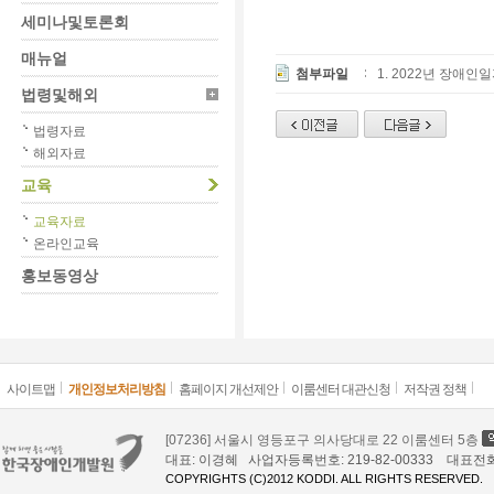
세미나및토론회
매뉴얼
첨부파일
1. 2022년 장애
법령및해외
법령자료
해외자료
교육
교육자료
온라인교육
홍보동영상
사이트맵
개인정보처리방침
홈페이지 개선제안
이룸센터 대관신청
저작권 정책
[07236] 서울시 영등포구 의사당대로 22 이룸센터 5층
대표: 이경혜 사업자등록번호: 219-82-00333 대표전화: 02
COPYRIGHTS (C)2012 KODDI. ALL RIGHTS RESERVED.