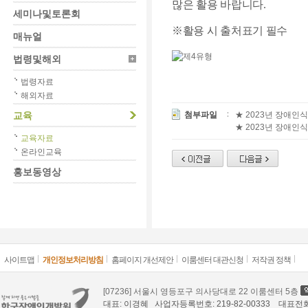
많은 활용 바랍니다.
세미나및토론회
※활용 시 출처표기 필수
매뉴얼
법령및해외
법령자료
해외자료
교육
첨부파일
★ 2023년 장애인식
★ 2023년 장애인식
교육자료
온라인교육
홍보동영상
사이트맵
개인정보처리방침
홈페이지 개선제안
이룸센터 대관신청
저작권 정책
[07236] 서울시 영등포구 의사당대로 22 이룸센터 5층
대표: 이경혜 사업자등록번호: 219-82-00333 대표전화: 02