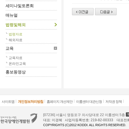
세미나및토론회
매뉴얼
법령및해외
법령자료
해외자료
교육
교육자료
온라인교육
홍보동영상
사이트맵
개인정보처리방침
홈페이지 개선제안
이룸센터 대관신청
저작권 정책
[07236] 서울시 영등포구 의사당대로 22 이룸센터 5층
대표: 이경혜 사업자등록번호: 219-82-00333 대표전화: 02
COPYRIGHTS (C)2012 KODDI. ALL RIGHTS RESERVED.