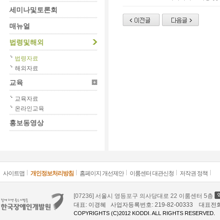
세미나및토론회
매뉴얼
법령및해외
법령자료
해외자료
교육
교육자료
온라인교육
홍보동영상
사이트맵
개인정보처리방침
홈페이지 개선제안
이룸센터 대관신청
저작권 정책
[07236] 서울시 영등포구 의사당대로 22 이룸센터 5층
대표: 이경혜 사업자등록번호: 219-82-00333 대표전화: 02
COPYRIGHTS (C)2012 KODDI. ALL RIGHTS RESERVED.