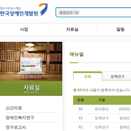
사업
자료실
알림
매뉴얼
전체
정책연구
총
84
개의 내용이 등록되어 있습니다.
번호
구분
신간자료
84
편의증진
[202
장애인복지연구
83
정책연구
장애인 
연구보고서
82
정책연구
장애인 