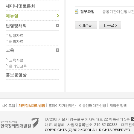
세미나및토론회
첨부파일
공공기관개인정보관리
매뉴얼
법령및해외
법령자료
해외자료
교육
교육자료
온라인교육
홍보동영상
사이트맵
개인정보처리방침
홈페이지 개선제안
이룸센터 대관신청
저작권 정책
[07236] 서울시 영등포구 의사당대로 22 이룸센터 5층
대표: 이경혜 사업자등록번호: 219-82-00333 대표전화: 02
COPYRIGHTS (C)2012 KODDI. ALL RIGHTS RESERVED.