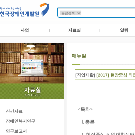
사업
자료실
알림
매뉴얼
[직업재활]
[2017] 현장중심
<목차>
신간자료
장애인복지연구
Ⅰ. 총론
연구보고서
1. 현장중심 직업재활센