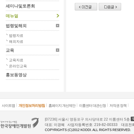
세미나및토론회
매뉴얼
법령및해외
법령자료
해외자료
교육
교육자료
온라인교육
홍보동영상
사이트맵
개인정보처리방침
홈페이지 개선제안
이룸센터 대관신청
저작권 정책
[07236] 서울시 영등포구 의사당대로 22 이룸센터 5층
대표: 이경혜 사업자등록번호: 219-82-00333 대표전화: 02
COPYRIGHTS (C)2012 KODDI. ALL RIGHTS RESERVED.