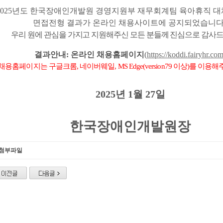
025
년도 한국장애인개발원
경영지원부 재무회계팀 육아휴직 대
면접전형 결과가 온라인 채용사이트에 공지되었습니
우리 원에 관심을 가지고 지원해주신 모든 분들께 진심으로 감사
결과안내
:
온라인 채용홈페이지
(
https://koddi.fairyhr.co
채용홈페이지는 구글크롬
,
네이버웨일
, MS Edge(version79
이상
)
를 이용해
2025
년
1
월 27
일
한국장애인개발원장
첨부파일