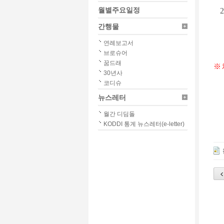
월별주요일정
2
간행물
연례보고서
브로슈어
꿈드래
※
30년사
코디슈
뉴스레터
월간 디딤돌
KODDI 통계 뉴스레터(e-letter)