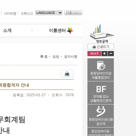
사이트맵
오류신고
소개
이룸센터
홈
알림
공지사항
중증장애인직업
재활통합관리
용 최종합격자 안내
등록일 : 2025-01-27
l
조회수 : 7078
장애물 없는
생활환경인증제
재무회계팀
중증장애인생산품
꿈드래
안내
중앙장애아동·
발달장애인지원센터