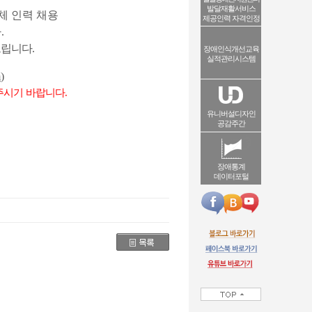
발달재활서비스
체 인력 채용
제공인력 자격인정
다
.
드립니다
.
장애인식개선교육
실적관리시스템
m
)
주시기 바랍니다
.
유니버설디자인
공감주간
장애통계
데이터포털