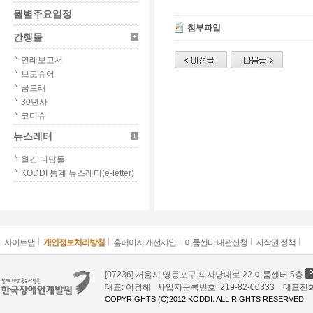
월별주요일정
첨부파일
간행물
연례보고서
브로슈어
꿈드래
30년사
코디슈
뉴스레터
월간 디딤돌
KODDI 통계 뉴스레터(e-letter)
사이트맵
개인정보처리방침
홈페이지 개선제안
이룸센터 대관신청
저작권 정책
[07236] 서울시 영등포구 의사당대로 22 이룸센터 5층
대표: 이경혜 사업자등록번호: 219-82-00333 대표전화: 02
COPYRIGHTS (C)2012 KODDI. ALL RIGHTS RESERVED.