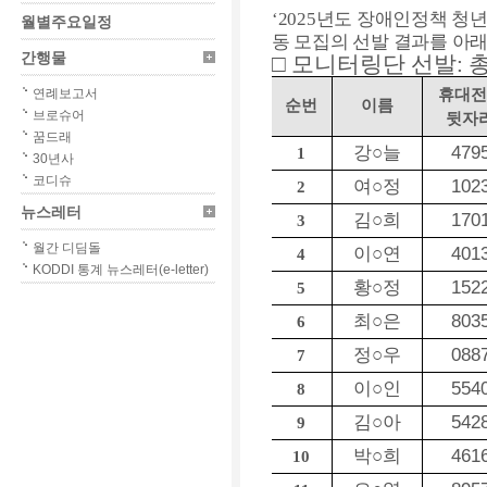
‘2025
년도 장애인정책 청
월별주요일정
동 모집의 선발 결과를 아
간행물
□
모니터링단 선발
:
연례보고서
휴대전
순번
이름
브로슈어
뒷자
꿈드래
479
강
○
늘
1
30년사
코디슈
102
여
○
정
2
뉴스레터
170
김
○
희
3
월간 디딤돌
401
이
○
연
4
KODDI 통계 뉴스레터(e-letter)
152
황
○
정
5
803
최
○
은
6
088
정
○
우
7
554
이
○
인
8
542
김
○
아
9
461
박
○
희
10