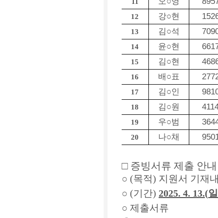
895
오
○
영
11
152
강
○
현
12
709
김
○
석
13
661
윤
○
현
14
468
김
○
현
15
277
배
○
표
16
981
김
○
인
17
411
김
○
원
18
364
우
○
범
19
950
나
○
채
20
□
증빙서류 제출 안내
○
(
목적
)
지원서 기재내
○
(
기간
)
2025. 4. 13.(
일
○
제출서류