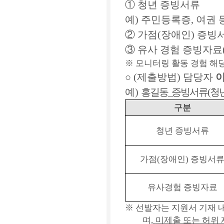
①
청년 증빙서류
예
)
주민등록증
,
여권 
②
가점
(
장애인
)
증빙
③
유사 경험 증빙자료
※
모니터링 활동 경험 해
○
(
제출방법
)
담당자
예
)
홍길동
_
증빙서류
(
청
구분
청년 증빙서류
가점
(
장애인
)
증빙서
유사경험 증빙자료
※
선발자는 지원서 기재 
며
,
미제출 또는 허위 