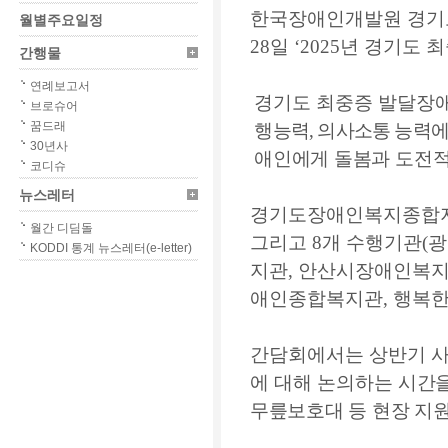
한국장애인개발원 경
월별주요일정
28
일
‘2025
년 경기도 
간행물
연례보고서
경기도 최중증 발달장
브로슈어
꿈드래
행능력
,
의사소통 능력에
30년사
애인에게
돌봄과 도전
코디슈
뉴스레터
경기도장애인복지종합
월간 디딤돌
그리고
8
개 수행기관
(
광
KODDI 통계 뉴스레터(e-letter)
지관
,
안산시장애인복
애인종합복지관
,
행복
간담회에서는 상반기 사
에 대해 논의하는
시간
무릎보호대 등 현장 지